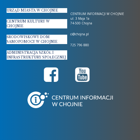
URZĄD MIASTA W CHOJNIE
CENTRUM INFORMACJI W CHOJNIE
ul. 3 Maja 1a
CENTRUM KULTURY W
74-500 Chojna
CHOJNIE
ci@chojna.pl
ŚRODOWISKOWY DOM
SAMOPOMOCY W CHOJNIE
725 796 880
ADMINISTRACJA SZKÓŁ I
INFRASTRUKTURY SPOŁECZNEJ